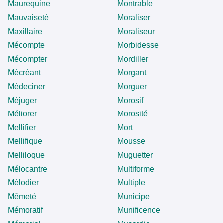
Maurequine
Montrable
Mauvaiseté
Moraliser
Maxillaire
Moraliseur
Mécompte
Morbidesse
Mécompter
Mordiller
Mécréant
Morgant
Médeciner
Morguer
Méjuger
Morosif
Méliorer
Morosité
Mellifier
Mort
Mellifique
Mousse
Melliloque
Muguetter
Mélocantre
Multiforme
Mélodier
Multiple
Mêmeté
Municipe
Mémoratif
Munificence