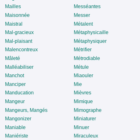
Mailles
Messéantes
Maisonnée
Messer
Maistral
Métalent
Mal-gracieux
Métaphysicaille
Mal-plaisant
Métaphysiquer
Malencontreux
Métrifier
Mâleté
Métrodiable
Malléabiliser
Métule
Manchot
Miaouler
Manciper
Mie
Manducation
Mièvres
Mangeur
Mimique
Mangeurs, Mangés
Mimographe
Mangonizer
Miniaturer
Maniable
Minuer
Maniériste
Miraculeux