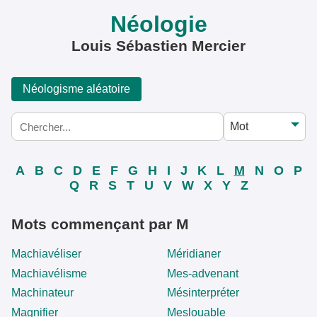
Néologie
Louis Sébastien Mercier
Néologisme aléatoire
A
B
C
D
E
F
G
H
I
J
K
L
M
N
O
P
Q
R
S
T
U
V
W
X
Y
Z
Mots commençant par M
Machiavéliser
Méridianer
Machiavélisme
Mes-advenant
Machinateur
Mésinterpréter
Magnifier
Meslouable