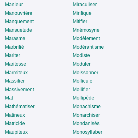
Manieur
Miraculiser
Manouvrière
Mirifique
Manquement
Mitifier
Mansuétude
Mnémosyne
Marasme
Modèlement
Marbrifié
Modérantisme
Mariter
Modiste
Maritesse
Moduler
Marmiteux
Moissonner
Massifier
Mollicule
Massivement
Mollifier
Mat
Mollipède
Mathématiser
Monachisme
Matineux
Monarchiser
Matricide
Mondanisés
Maupiteux
Monosyllaber