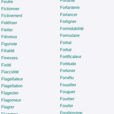
Forfante
Feutre
Forfanterie
Fictionner
Forlancer
Fictivement
Forligner
Fidéliser
Formidabilité
Fieller
Formulaire
Fiévreux
Fortial
Figuriste
Fortial
Filialité
Fortificateur
Finesses
Fortitude
Fixité
Fortuner
Flaccidité
Forvêtu
Flagellateur
Fouailler
Flagellation
Fouguer
Flageoler
Fourber
Flagorneur
Fourbir
Flagrer
Fourbissime