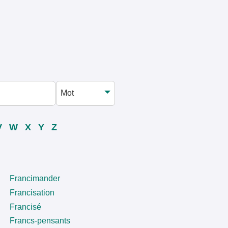
V
W
X
Y
Z
Francimander
Francisation
Francisé
Francs-pensants