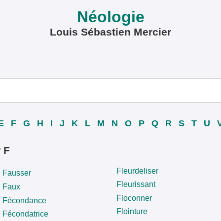
Néologie
Louis Sébastien Mercier
E
F
G
H
I
J
K
L
M
N
O
P
Q
R
S
T
U
 F
Fleurdeliser
Fausser
Fleurissant
Faux
Floconner
Fécondance
Flointure
Fécondatrice