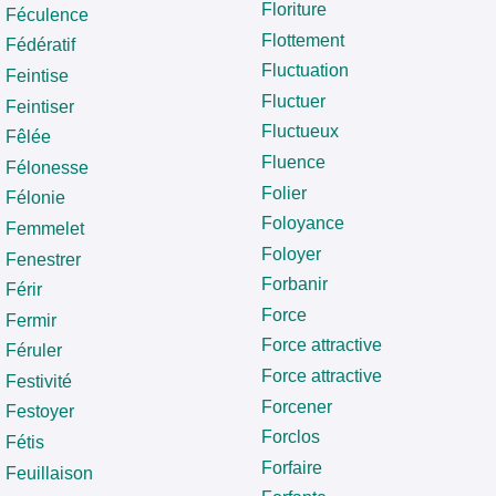
Floriture
Féculence
Flottement
Fédératif
Fluctuation
Feintise
Fluctuer
Feintiser
Fluctueux
Fêlée
Fluence
Félonesse
Folier
Félonie
Foloyance
Femmelet
Foloyer
Fenestrer
Forbanir
Férir
Force
Fermir
Force attractive
Féruler
Force attractive
Festivité
Forcener
Festoyer
Forclos
Fétis
Forfaire
Feuillaison