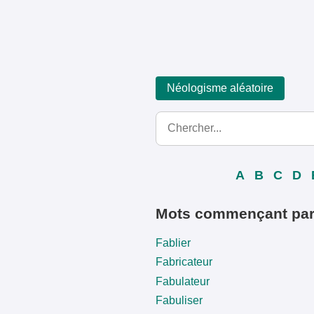
Néologisme aléatoire
A
B
C
D
Mots commençant par
Fablier
Fabricateur
Fabulateur
Fabuliser